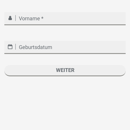
TT
Punkt
MM
Punkt
JJJJ